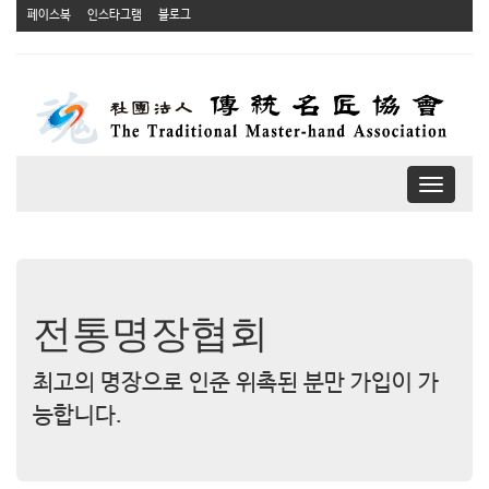
페이스북
인스타그램
블로그
T
o
g
g
l
e
n
전통명장협회
a
v
최고의 명장으로 인준 위촉된 분만 가입이 가
i
g
능합니다.
a
t
i