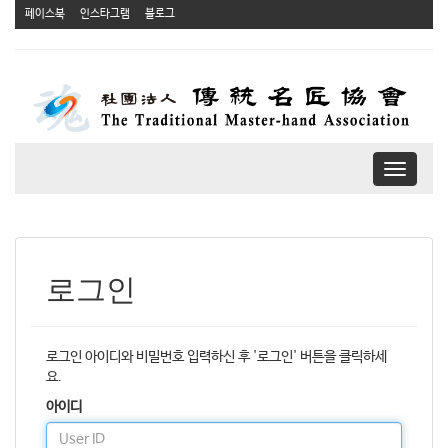
페이스북
인스타그램
블로그
T
o
g
g
l
e
로그인
n
a
v
i
로그인 아이디와 비밀번호 입력하신 후 '로그인' 버튼을 클릭하세
g
요.
a
아이디
t
i