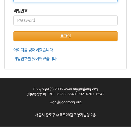
o
n
비밀번호
로그인
아이디를 잊어버렸습니다.
비밀번호를 잊어버렸습니다.
Copyright(c) 2006
www.myungjang.org
전통명장협회. T:02-6263-6540 F:02-6263-6542
web@jeontong.org
서울시 종로구 수표로28길 7 양지빌딩 2층