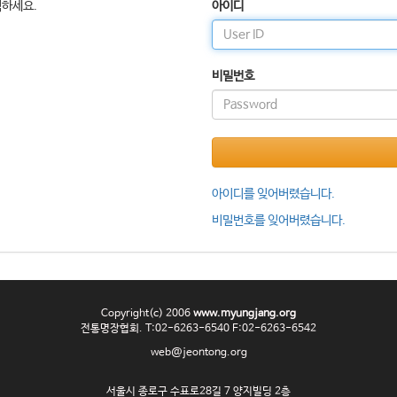
릭하세요.
아이디
비밀번호
아이디를 잊어버렸습니다.
비밀번호를 잊어버렸습니다.
Copyright(c) 2006
www.myungjang.org
전통명장협회. T:02-6263-6540 F:02-6263-6542
web@jeontong.org
서울시 종로구 수표로28길 7 양지빌딩 2층