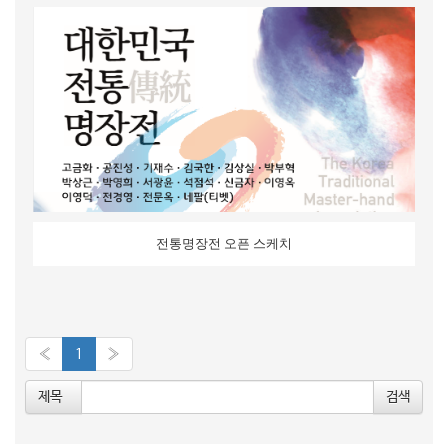
o
n
전통명장전 오픈 스케치
«
1
»
제목