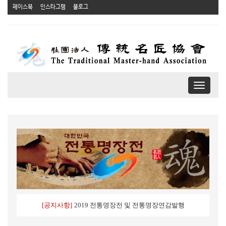
페이스북
인스타그램
블로그
T
o
g
g
l
e
n
a
v
i
g
a
[공지사항]
2019 전통명장전 및 전통명장연감발행
t
i