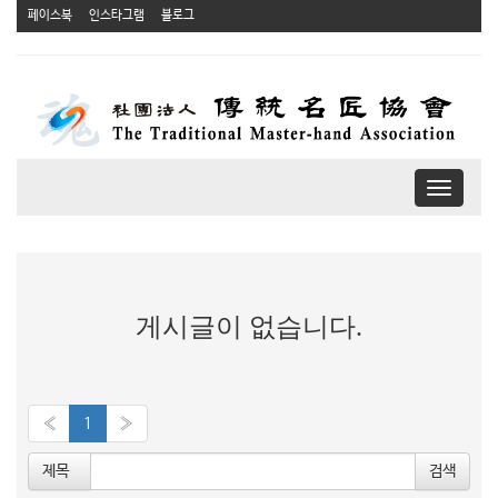
페이스북
인스타그램
블로그
T
o
g
g
l
e
게시글이 없습니다.
n
a
v
i
g
«
1
»
a
t
제목
i