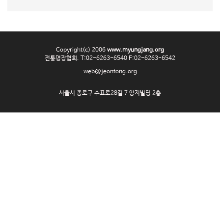
o
n
Copyright(c) 2006
www.myungjang.org
전통명장협회. T:02-6263-6540 F:02-6263-6542
web@jeontong.org
서울시 종로구 수표로28길 7 양지빌딩 2층