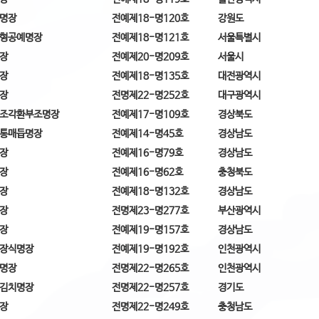
명장
전예제18-명120호
강원도
형공예명장
전예제18-명121호
서울특별시
장
전예제20-명209호
서울시
장
전예제18-명135호
대전광역시
장
전명제22-명252호
대구광역시
조각환부조명장
전예제17-명109호
경상북도
통매듭명장
전예제14-명45호
경상남도
장
전예제16-명79호
경상남도
장
전예제16-명62호
충청북도
장
전예제18-명132호
경상남도
장
전명제23-명277호
부산광역시
장
전예제19-명157호
경상남도
장식명장
전예제19-명192호
인천광역시
명장
전명제22-명265호
인천광역시
김치명장
전명제22-명257호
경기도
장
전명제22-명249호
충청남도