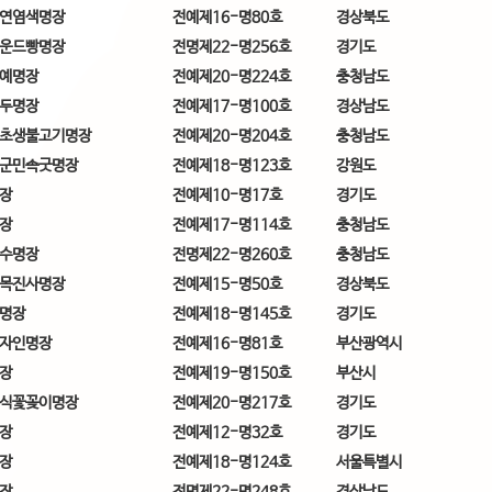
연염색명장
전예제16-명80호
경상북도
운드빵명장
전명제22-명256호
경기도
예명장
전예제20-명224호
충청남도
두명장
전예제17-명100호
경상남도
초생불고기명장
전예제20-명204호
충청남도
군민속굿명장
전예제18-명123호
강원도
장
전예제10-명17호
경기도
장
전예제17-명114호
충청남도
수명장
전명제22-명260호
충청남도
목진사명장
전예제15-명50호
경상북도
명장
전예제18-명145호
경기도
자인명장
전예제16-명81호
부산광역시
장
전예제19-명150호
부산시
식꽃꽂이명장
전예제20-명217호
경기도
장
전예제12-명32호
경기도
장
전예제18-명124호
서울특별시
장
전명제22-명248호
경상남도