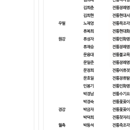
김희춘
전통장례명
김희현
전통현대서
우필
노재영
전통목조각
류복희
전통현대화
원강
류성자
전통민화명
류재승
전통장례명
문용대
전통불교목
문일준
전통장례명
문정희
전통어류젓
문호일
전통장류발
민봉기
전통민화명
박경남
전통수기요
박경숙
전통꽃꽂이
경강
박금자
전통꽃꽂이
박덕희
전통찻자리
월축
박동석
전통죽조각