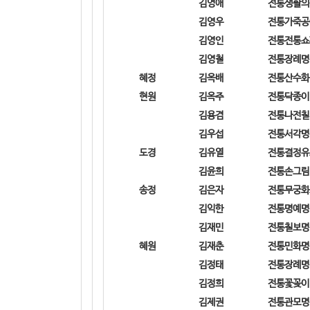
김영애
전통생활의
김영우
전통가죽공
김영인
전통전통쇼
김영철
전통장례명
혜정
김옥배
전통산수화
현원
김옥주
전통닥종이
김용겸
전통나전칠
김우섭
전통서각명
도경
김유열
전통결정유
김윤희
전통손그림
송정
김은자
전통무궁화
김익한
전통명예명
김재민
전통칠보명
혜원
김재춘
전통민화명
김정태
전통장례명
김정희
전통꽃꽂이
김제권
전통관모명