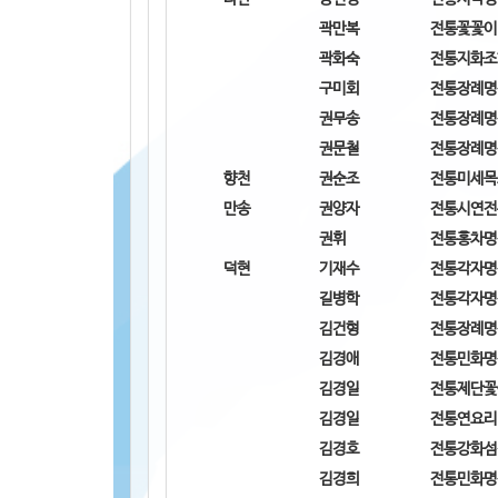
곽만복
전통꽃꽃이
곽화숙
전통지화조
구미회
전통장례명
권무송
전통장례명
권문철
전통장례명
향천
권순조
전통미세목
만송
권양자
전통시연전
권휘
전통홍차명
덕현
기재수
전통각자명
길병학
전통각자명
김건형
전통장례명
김경애
전통민화명
김경일
전통제단꽃
김경일
전통연요리
김경호
전통강화섬
김경희
전통민화명