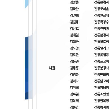
김광훈
전통분청자
김국한
전통무쇠솥
김권희
전통알로에
김길용
전통목장승
김남호
전통전병과
김대철
전통분청자
김대환
전통황토침
김도영
전통캘리그
김도윤
전통옻칠공
김동일
전통표고버
대원
김동흥
전통분청사
김명분
전통민화명
김미라
전통닭꼬미
김미회
전통장례명
김복철
전통소반명
김복희
전통한복명
김봉안
전통청자명