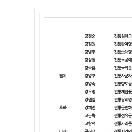
강경순
전통섬유그
강길원
전통황차명
강병주
전통솟대명
강성철
전통목공예
강숙훈
전통국화분
칠제
강영구
전통사군자
강영숙
전통향토음
강우정
전통제단꽃
강원일
전통장례명
초하
강희전
전통문인화
고금화
전통섬유공
고창덕
전통자리돔
다산
공진성
전통서각명