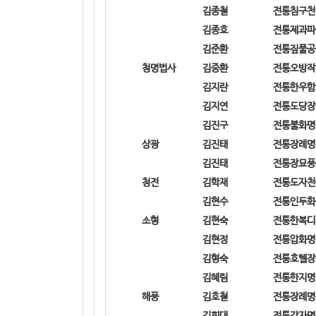
김종철
전통침구천
김종호
전통제과파
김준환
전통짚풀공
청명법사
김중환
전통오방작
김지란
전통한우함
김지연
전통도당장
김진구
전통불화명
상광
김진태
전통장례명
김진태
전통장묘풍
청전
김학재
전통도자천
김현수
전통인두화
소형
김현숙
전통한복디
김현정
전통압화명
김형숙
전통호텔장
김혜림
전통한지명
해풍
김호철
전통장례명
김희대
전통각자명