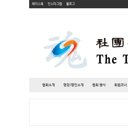
페이스북
인스타그램
블로그
협회소개
명장/명인소개
협회 행사
회원코너