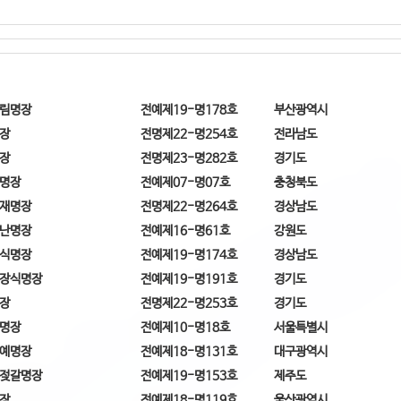
림명장
전예제19-명178호
부산광역시
장
전명제22-명254호
전라남도
장
전명제23-명282호
경기도
명장
전예제07-명07호
충청북도
재명장
전명제22-명264호
경상남도
난명장
전예제16-명61호
강원도
식명장
전예제19-명174호
경상남도
장식명장
전예제19-명191호
경기도
장
전명제22-명253호
경기도
명장
전예제10-명18호
서울특별시
예명장
전예제18-명131호
대구광역시
젖갈명장
전예제19-명153호
제주도
장
전예제18-명119호
울산광역시