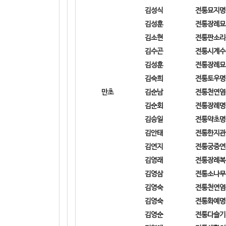
김성식
전통묘지명
김성훈
전통장례묘
김소현
전통판소리
김수곤
전통시계수
김성훈
전통장례묘
김숙희
전통토우명
만초
김순남
전통천연염
김순회
전통장례명
김승일
전통약초명
김안태
전통한지관
김연지
전통궁중연
김영래
전통장례복
김영삼
전통소나무
김영숙
전통천연염
김영숙
전통화예명
김영순
전통다슬기