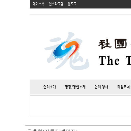
페이스북
인스타그램
블로그
협회소개
명장/명인소개
협회 행사
회원코너