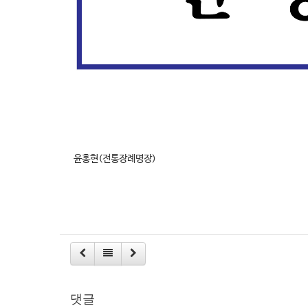
윤홍현(전통장례명장)
댓글