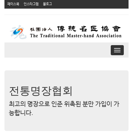
페이스북
인스타그램
블로그
T
o
g
g
l
e
n
전통명장협회
a
v
최고의 명장으로 인준 위촉된 분만 가입이 가
i
g
능합니다.
a
t
i