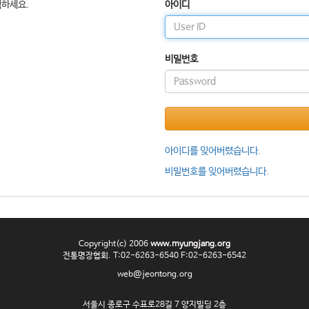
릭하세요.
아이디
비밀번호
아이디를 잊어버렸습니다.
비밀번호를 잊어버렸습니다.
Copyright(c) 2006
www.myungjang.org
전통명장협회. T:02-6263-6540 F:02-6263-6542
web@jeontong.org
서울시 종로구 수표로28길 7 양지빌딩 2층